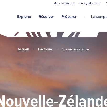
Aller au contenu principal
Ma réservation
Enregistrement
Explorer
Réserver
Préparer
La compa
Accueil
Pacifique
Nouvelle-Zélande
Nouvelle-Zéland