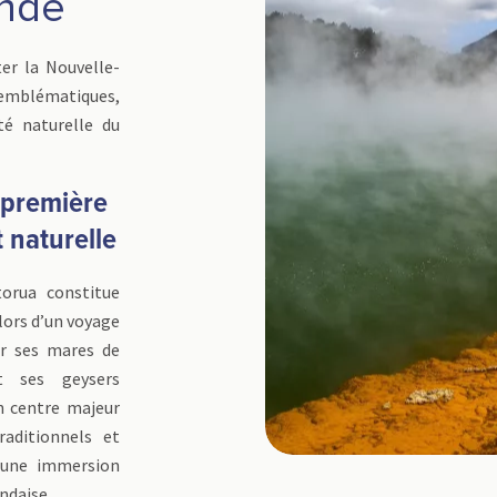
ande
ter la Nouvelle-
mblématiques,
té naturelle du
 première
 naturelle
orua constitue
lors d’un voyage
ur ses mares de
t ses geysers
un centre majeur
raditionnels et
 une immersion
ndaise.