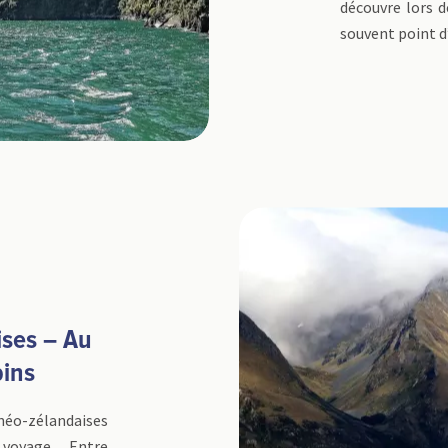
découvre lors d
souvent point d’
ises – Au
pins
néo-zélandaises
voyage. Entre