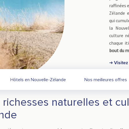
raffinées 
Zélande e
qui cumule
la Nouve
culture n
chaque it
bout du 
➜ Visitez
Hôtels en Nouvelle-Zélande
Nos meilleures offres
richesses naturelles et cul
ande