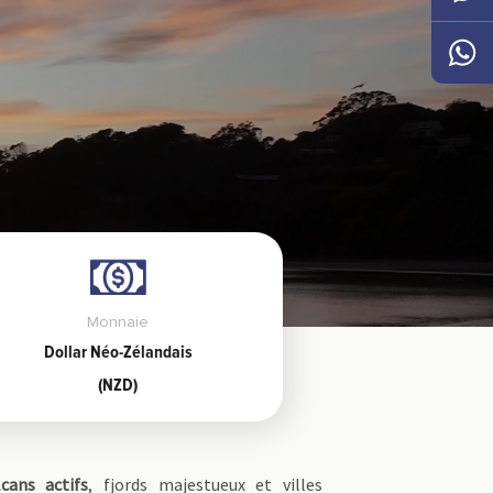
Messen
Whats
Monnaie
Dollar Néo-Zélandais
(NZD)
lcans actifs
, fjords majestueux et villes