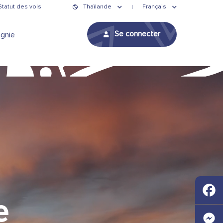
Statut des vols
Thaïlande
Français
Se connecter
gnie
e
Faceb