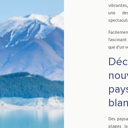
vibrantes,
une des
spectacula
Facileme
fascinant
que d’un v
Déc
nouv
pay
bla
Des paysa
plages is