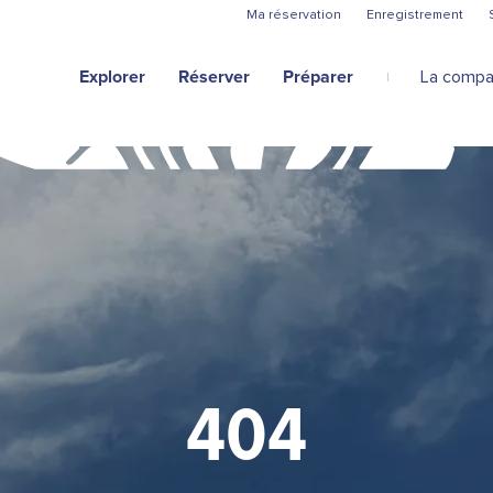
Aller au contenu principal
Ma réservation
Enregistrement
Explorer
Réserver
Préparer
La compa
404