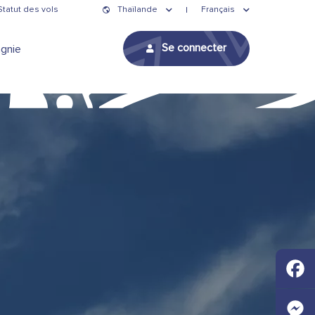
Statut des vols
Thaïlande
Français
Se connecter
gnie
Faceb