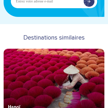
votre
adresse
e-
mail
Destinations similaires
Bannière Hero image
Destinations
Hanoï